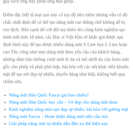
gây kích ứng hay phản ứng thải ghép.
Điểm đặc biệt là loại sụn này có tuy độ dẻo mềm nhưng vẫn có độ
chắc nhất định để có thể tạo dáng mũi cao thẳng chứ không dễ bị
vẹo lệch. Bên cạnh đó với đôi tay khéo léo cùng kinh nghiệm tạo
hình mũi hơn 18 năm, các Bác sĩ Việt Hàn sẽ khắc gọt được sụn
định hình này để tạo được nhiều dáng mũi S Line hay L Line hoặc
cao Tây cũng như mọi dáng mũi theo yêu cầu của khách hàng,
nhưng đảm bảo không vượt sinh lý da và mô dưới da của form mũi
gốc cho phép và phải phù hợp, hài hòa với các nét khác trên khuôn
mặt để tạo nét đẹp tự nhiên, duyên dáng như thật, không biết qua
chỉnh sửa.
Nâng mũi Hàn Quốc Fascia giá bao nhiêu?
Nâng mũi Hàn Quốc bọc cân – Vẻ đẹp cho dáng mũi thon
Kinh nghiệm nâng mũi sụn đẹp tự nhiên, hài hòa với gương mặt
Nâng mũi Fascia – Hoàn thiện dáng mũi siêu cấu trúc
Giải pháp nâng mũi tự nhiên dẫn đầu xu thế hiện nay