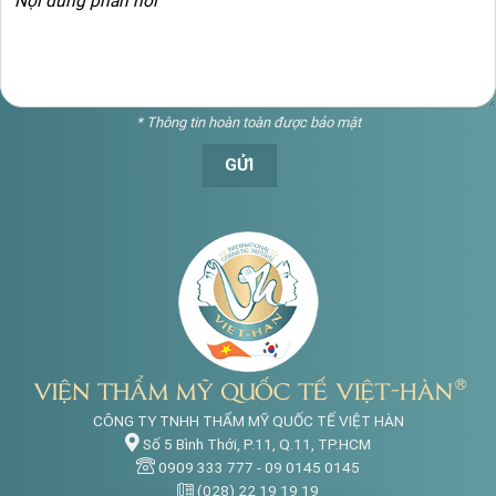
* Thông tin hoàn toàn được bảo mật
CÔNG TY TNHH THẨM MỸ QUỐC TẾ VIỆT HÀN
Số 5 Bình Thới, P.11, Q.11, TP.HCM
0909 333 777
-
09 0145 0145
(028) 22 19 19 19