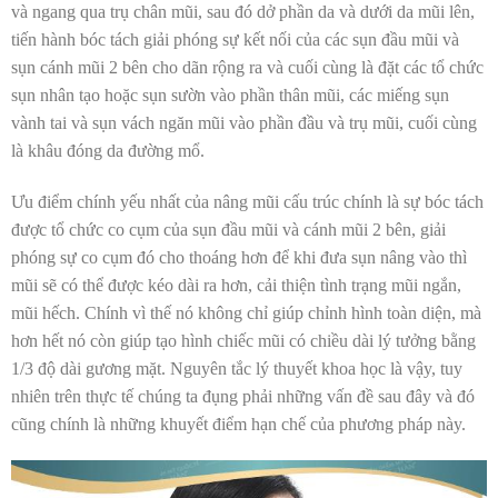
và ngang qua trụ chân mũi, sau đó dở phần da và dưới da mũi lên,
tiến hành bóc tách giải phóng sự kết nối của các sụn đầu mũi và
sụn cánh mũi 2 bên cho dãn rộng ra và cuối cùng là đặt các tổ chức
sụn nhân tạo hoặc sụn sườn vào phần thân mũi, các miếng sụn
vành tai và sụn vách ngăn mũi vào phần đầu và trụ mũi, cuối cùng
là khâu đóng da đường mổ.
Ưu điểm chính yếu nhất của nâng mũi cấu trúc chính là sự bóc tách
được tổ chức co cụm của sụn đầu mũi và cánh mũi 2 bên, giải
phóng sự co cụm đó cho thoáng hơn để khi đưa sụn nâng vào thì
mũi sẽ có thể được kéo dài ra hơn, cải thiện tình trạng mũi ngắn,
mũi hếch. Chính vì thế nó không chỉ giúp chỉnh hình toàn diện, mà
hơn hết nó còn giúp tạo hình chiếc mũi có chiều dài lý tưởng bằng
1/3 độ dài gương mặt. Nguyên tắc lý thuyết khoa học là vậy, tuy
nhiên trên thực tế chúng ta đụng phải những vấn đề sau đây và đó
cũng chính là những khuyết điểm hạn chế của phương pháp này.