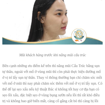
Mũi khách hàng trước khi nâng mũi cấu trúc
Bên cạnh những ưu điểm kể trên thì nâng mũi Cấu Trúc bằng sụn
tự thân, ngoài vết mổ ở vùng mũi thì còn phải thực hiện đường mổ
ở vị trí lấy sụn tự thân. Thay vì thông thường bạn chỉ chăm sóc mỗi
vết mổ ở mũi thì nay phải chăm sóc thêm vết mổ ở vị trí lấy sụn. Có
thể để lại sẹo xấu nếu kỹ thuật Bác sĩ không tốt hay cơ địa bạn có
sẹo lồi xấu, đặc biệt sẹo ở vùng bụng sườn nếu lồi thì rất khó điều
trị và không bao giờ biến mất, càng cố gắng cắt bỏ thì càng bị lồi