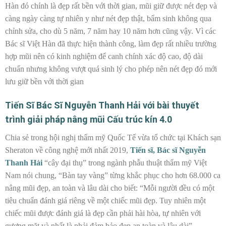
Hàn đó chính là đẹp rất bền với thời gian, mũi giữ được nét đẹp và
càng ngày càng tự nhiên y như nét đẹp thật, bẩm sinh không qua
chỉnh sửa, cho dù 5 năm, 7 năm hay 10 năm hơn cũng vậy. Vì các
Bác sĩ Việt Hàn đã thực hiện thành công, làm đẹp rất nhiều trường
hợp mũi nên có kinh nghiệm để canh chính xác độ cao, độ dài
chuẩn nhưng không vượt quá sinh lý cho phép nên nét đẹp đó mới
lưu giữ bền với thời gian
Tiến Sĩ Bác Sĩ Nguyễn Thanh Hải với bài thuyết
trình giải pháp nâng mũi Cấu trúc kín 4.0
Chia sẻ trong hội nghị thẩm mỹ Quốc Tế vừa tổ chức tại Khách sạn
Sheraton về công nghệ mới nhất 2019,
Tiến sĩ, Bác sĩ Nguyễn
Thanh Hải
“cây đại thụ” trong ngành phẫu thuật thẩm mỹ Việt
Nam nói chung, “Bàn tay vàng” từng khắc phục cho hơn 68.000 ca
nâng mũi đẹp, an toàn và lâu dài cho biết: “Mỗi người đều có một
tiêu chuẩn đánh giá riêng về một chiếc mũi đẹp. Tuy nhiên một
chiếc mũi được đánh giá là đẹp cần phải hài hòa, tự nhiên với
gương mặt và nhất là phải đảm bảo đẹp an toàn và lâu dài”.