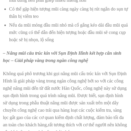
mũi đứng nên phải ghép nhiều miếng hơn
Có thể gặp hiện tượng mũi càng ngày càng bị rút ngắn do sụn tự
thân bị viêm teo
Nếu da mũi mỏng đầu mũi nhỏ mà cố gắng kéo dài đầu mũi quá
mức cũng có thể dẫn đến hiện tượng hoặc đầu mũi sẽ cong cụp
hoặc sẽ bị nhọn, lộ sống
– Nâng mũi cấu trúc kín với Sụn Định Hình kết hợp cân sinh
học – Giải pháp vàng trong ngàn công nghệ
Không quá phô trương khi gọi nâng mũi cấu trúc kín với Sụn Định
Hình là giải pháp vàng trong ngàn công nghệ bởi so với các công
nghệ nâng mũi đến từ đất nước Hàn Quốc, công nghệ này sử dụng
sụn định hình trong quá trình nâng mũi. Được biết, sụn định hình
sử dụng trong phẫu thuật nâng mũi được sản xuất trên một dây
chuyền công nghệ cao trải qua hàng loạt các cuộc kiểm tra, sàng
lọc gắt gao của các cơ quan kiểm định chất lượng, đảm bảo tối đa
an toàn cho khách hàng,rất tương thích với cơ thể người nên không