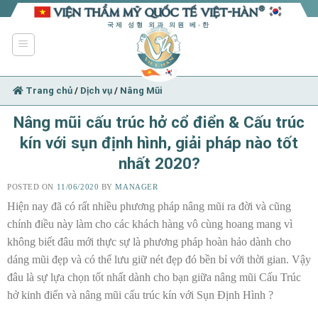
Skip
to
국제 성형 외과 의원 베-한
content
Trang chủ
/
Dịch vụ
/
Nâng Mũi
Nâng mũi cấu trúc hở cổ điển & Cấu trúc
kín với sụn định hình, giải pháp nào tốt
nhất 2020?
POSTED ON
11/06/2020
BY
MANAGER
Hiện nay đã có rất nhiều phương pháp nâng mũi ra đời và cũng
chính điều này làm cho các khách hàng vô cùng hoang mang vì
không biết đâu mới thực sự là phương pháp hoàn hảo dành cho
dáng mũi đẹp và có thể lưu giữ nét đẹp đó bền bỉ với thời gian. Vậy
đâu là sự lựa chọn tốt nhất dành cho bạn giữa nâng mũi Cấu Trúc
hở kinh điển và nâng mũi cấu trúc kín với Sụn Định Hình ?