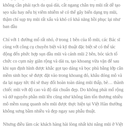
không cần phải rạch da quá dài, cắt ngang chân trụ mũi rất dễ tạo
sẹo xấu hay nếu bị viêm nhiễm sẽ có thể gây biến dạng trụ mũi,
thậm chí sụp trụ mũi rất xấu và khó có khả năng hồi phục lại như
ban đầu
Chỉ với 1 đường mổ rất nhỏ, ở trong 1 bên của lỗ mũi, các Bác sĩ
cùng với công cụ chuyên biệt và kỹ thuật đặc biệt sẽ có thể tác
động đến phức hợp sụn đầu mũi và cánh mũi 2 bên, bóc tách tổ
chức co cụm này giãn rộng và dài ra, tạo khoang vừa vặn để sau
khi sụn định hình được khắc gọt tạo dáng và bọc phủ bằng lớp cân
mềm sinh học sẽ được đặt vào trong khoang đó, khâu đóng mô và
da lại ngay tức thì sẽ thay đổi hoàn toàn dáng mũi thấp, bè… thành
chiếc mũi với độ cao và độ dài chuẩn đẹp. Do không phải mổ rộng
và dở nguyên phần mũi lên cũng như không làm tổn thương nhiều
mô mềm xung quanh nên mũi được thực hiện tại Việt Hàn thường
không sưng bầm nhiều và đẹp ngay sau phẫu thuật.
Nhưng điều làm các khách hàng hài lòng nhất khi nâng mũi ở Việt