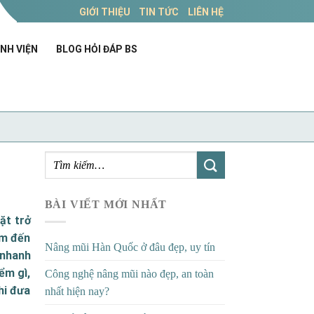
GIỚI THIỆU
TIN TỨC
LIÊN HỆ
NH VIỆN
BLOG HỎI ĐÁP BS
BÀI VIẾT MỚI NHẤT
ặt trở
ìm đến
Nâng mũi Hàn Quốc ở đâu đẹp, uy tín
 nhanh
ểm gì,
Công nghệ nâng mũi nào đẹp, an toàn
hi đưa
nhất hiện nay?