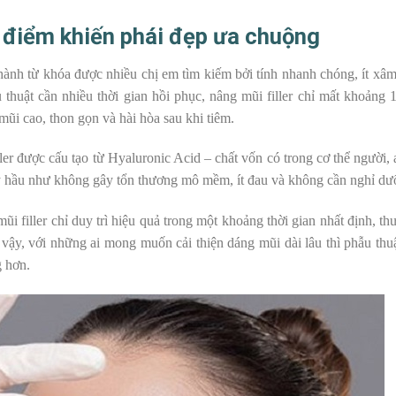
u điểm khiến phái đẹp ưa chuộng
hành từ khóa được nhiều chị em tìm kiếm bởi tính nhanh chóng, ít xâm
thuật cần nhiều thời gian hồi phục, nâng mũi filler chỉ mất khoảng 
mũi cao, thon gọn và hài hòa sau khi tiêm.
ler được cấu tạo từ Hyaluronic Acid – chất vốn có trong cơ thể người, 
ày hầu như không gây tổn thương mô mềm, ít đau và không cần nghỉ dư
i filler chỉ duy trì hiệu quả trong một khoảng thời gian nhất định, th
Vì vậy, với những ai mong muốn cải thiện dáng mũi dài lâu thì phẫu thu
g hơn.