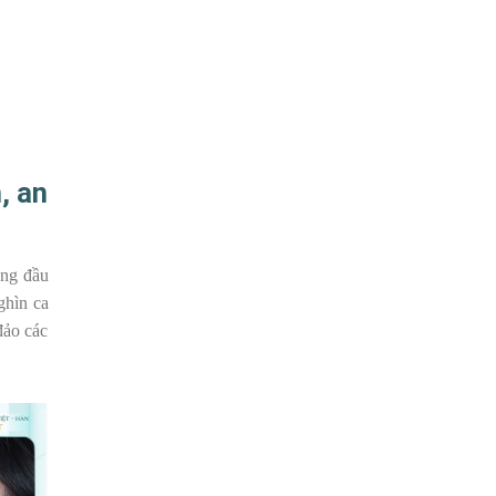
, an
àng đầu
ghìn ca
đảo các