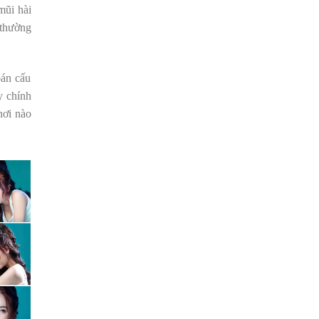
mũi hài
 thường
bán cấu
y chính
nơi nào