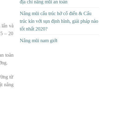
địa chỉ nâng mũi an toàn
Nâng mũi cấu trúc hở cổ điển & Cấu
trúc kín với sụn định hình, giải pháp nào
 lấn và
tốt nhất 2020?
15 – 20
Nâng mũi nam giới
an toàn
ỡng.
ường từ
ật nâng