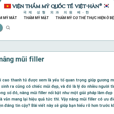
국제 성형 외과 의원 베-한
M MỸ MẮT
THẨM MỸ MẶT
THẨM MỸ CƠ THỂ THỰC HIỆN Ở BỆ
nâng mũi filler
i cao thanh tú được xem là yếu tố quan trọng giúp gương m
 sinh ra cũng có chiếc mũi đẹp, và đó là lý do nhiều người t
ong số đó,
nâng mũi filler
nổi bật như một giải pháp làm đẹp
 vẫn mang lại hiệu quả tức thì. Vậy nâng mũi filler có ưu đi
ện đáng tin cậy? Bài viết này sẽ giúp bạn hiểu rõ hơn trước k