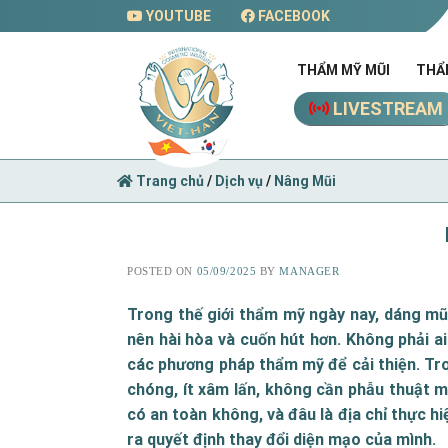
Skip
YOUTUBE
FACEBOOK
to
content
THẨM MỸ MŨI
THẨ
LIVESTREAM
Trang chủ
/
Dịch vụ
/
Nâng Mũi
POSTED ON
05/09/2025
BY
MANAGER
Trong thế giới thẩm mỹ ngày nay, dáng mũ
nên hài hòa và cuốn hút hơn. Không phải ai
các phương pháp thẩm mỹ để cải thiện. Tr
chóng, ít xâm lấn, không cần phẫu thuật mà
có an toàn không, và đâu là địa chỉ thực hi
ra quyết định thay đổi diện mạo của mình.