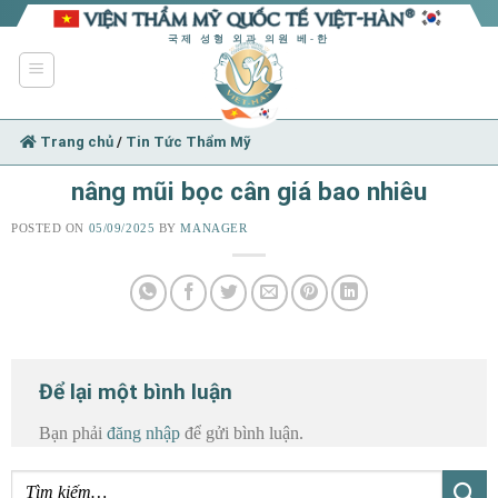
Skip
to
국제 성형 외과 의원 베-한
content
Trang chủ
/
Tin Tức Thẩm Mỹ
nâng mũi bọc cân giá bao nhiêu
POSTED ON
05/09/2025
BY
MANAGER
Để lại một bình luận
Bạn phải
đăng nhập
để gửi bình luận.