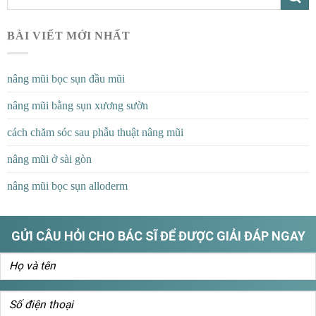
BÀI VIẾT MỚI NHẤT
nâng mũi bọc sụn đầu mũi
nâng mũi bằng sụn xương sườn
cách chăm sóc sau phẫu thuật nâng mũi
nâng mũi ở sài gòn
nâng mũi bọc sụn alloderm
GỬI CÂU HỎI CHO BÁC SĨ ĐỂ ĐƯỢC GIẢI ĐÁP NGAY