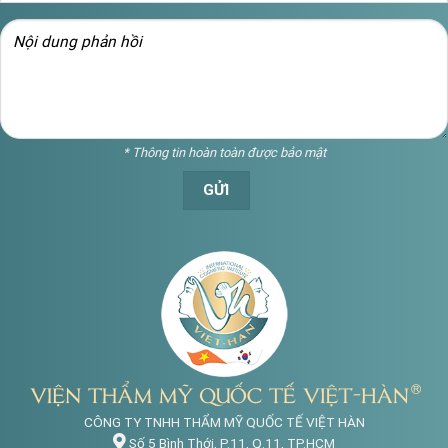
* Thông tin hoàn toàn được bảo mật
CÔNG TY TNHH THẨM MỸ QUỐC TẾ VIỆT HÀN
Số 5 Bình Thới, P.11, Q.11, TP.HCM