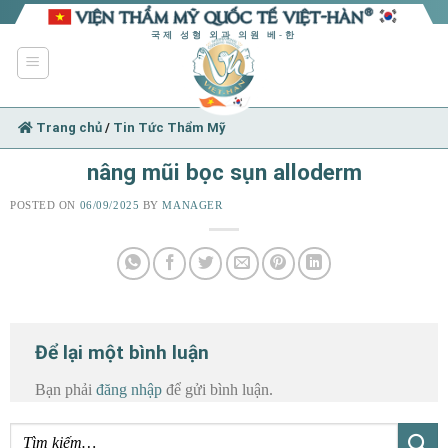
Skip
to
국제 성형 외과 의원 베-한
content
Trang chủ
/
Tin Tức Thẩm Mỹ
nâng mũi bọc sụn alloderm
POSTED ON
06/09/2025
BY
MANAGER
Để lại một bình luận
Bạn phải
đăng nhập
để gửi bình luận.