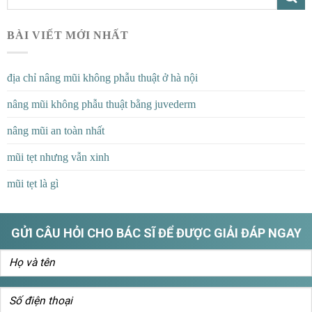
BÀI VIẾT MỚI NHẤT
địa chỉ nâng mũi không phẫu thuật ở hà nội
nâng mũi không phẫu thuật bằng juvederm
nâng mũi an toàn nhất
mũi tẹt nhưng vẫn xinh
mũi tẹt là gì
GỬI CÂU HỎI CHO BÁC SĨ ĐỂ ĐƯỢC GIẢI ĐÁP NGAY