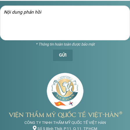
* Thông tin hoàn toàn được bảo mật
CÔNG TY TNHH THẨM MỸ QUỐC TẾ VIỆT HÀN
Số 5 Bình Thới, P.11, Q.11, TP.HCM