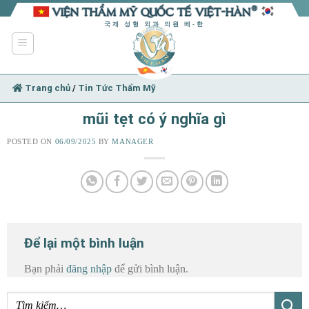
Skip
to
국제 성형 외과 의원 베-한
content
Trang chủ
/
Tin Tức Thẩm Mỹ
mũi tẹt có ý nghĩa gì
POSTED ON
06/09/2025
BY
MANAGER
Để lại một bình luận
Bạn phải
đăng nhập
để gửi bình luận.