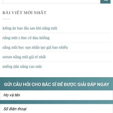
BÀI VIẾT MỚI NHẤT
kiêng ăn bao lâu sau khi nâng mũi
nâng mũi s line có đau không
nâng mũi bọc sụn nhân tạo giá bao nhiêu
serum nâng mũi giá rẻ nhất
miếng dán nâng cao mũi
GỬI CÂU HỎI CHO BÁC SĨ ĐỂ ĐƯỢC GIẢI ĐÁP NGAY