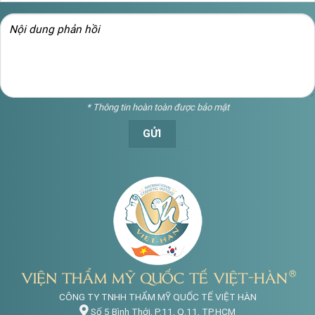
* Thông tin hoàn toàn được bảo mật
CÔNG TY TNHH THẨM MỸ QUỐC TẾ VIỆT HÀN
Số 5 Bình Thới, P.11, Q.11, TP.HCM