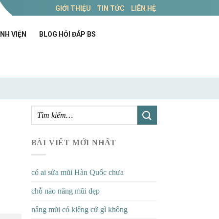
GIỚI THIỆU
TIN TỨC
LIÊN HỆ
NH VIỆN
BLOG HỎI ĐÁP BS
BÀI VIẾT MỚI NHẤT
có ai sửa mũi Hàn Quốc chưa
chỗ nào nâng mũi đẹp
nâng mũi có kiêng cử gì không