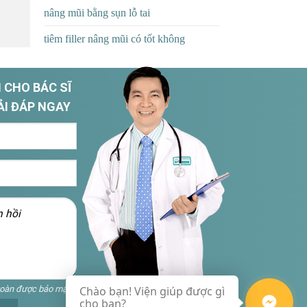
nâng mũi bằng sụn lỗ tai
tiêm filler nâng mũi có tốt không
 CHO BÁC SĨ
ẢI ĐÁP NGAY
toàn được bảo mật
Chào bạn! Viện giúp được gì
cho bạn?