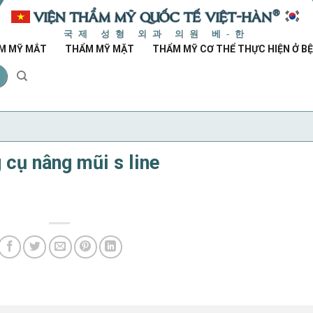
국제 성형 외과 의원 베-한
M MỸ MẮT
THẨM MỸ MẶT
THẨM MỸ CƠ THỂ THỰC HIỆN Ở BỆ
 cụ nâng mũi s line