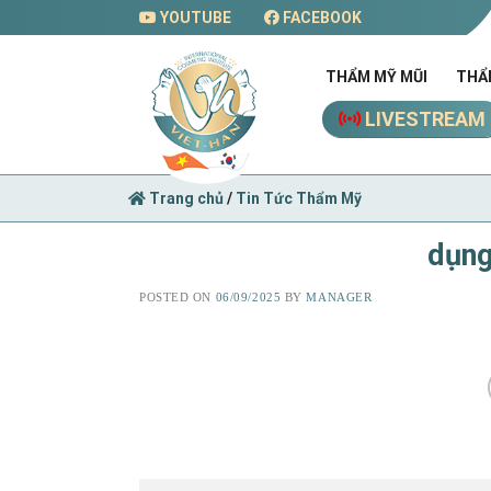
Skip
YOUTUBE
FACEBOOK
to
content
THẨM MỸ MŨI
THẨ
LIVESTREAM
Trang chủ
/
Tin Tức Thẩm Mỹ
dụng
POSTED ON
06/09/2025
BY
MANAGER