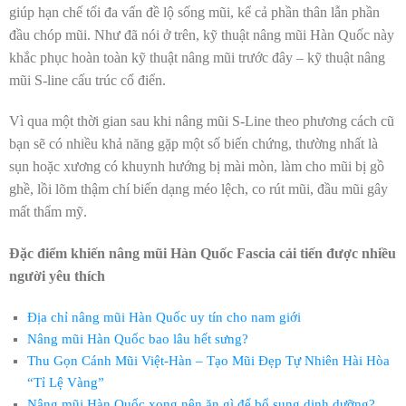
giúp hạn chế tối đa vấn đề lộ sống mũi, kể cả phần thân lẫn phần
đầu chóp mũi. Như đã nói ở trên, kỹ thuật nâng mũi Hàn Quốc này
khắc phục hoàn toàn kỹ thuật nâng mũi trước đây – kỹ thuật nâng
mũi S-line cấu trúc cổ điển.
Vì qua một thời gian sau khi nâng mũi S-Line theo phương cách cũ
bạn sẽ có nhiều khả năng gặp một số biến chứng, thường nhất là
sụn hoặc xương có khuynh hướng bị mài mòn, làm cho mũi bị gồ
ghề, lồi lõm thậm chí biến dạng méo lệch, co rút mũi, đầu mũi gây
mất thẩm mỹ.
Đặc điểm khiến nâng mũi Hàn Quốc Fascia cải tiến được nhiều
người yêu thích
Địa chỉ nâng mũi Hàn Quốc uy tín cho nam giới
Nâng mũi Hàn Quốc bao lâu hết sưng?
Thu Gọn Cánh Mũi Việt-Hàn – Tạo Mũi Đẹp Tự Nhiên Hài Hòa
“Tỉ Lệ Vàng”
Nâng mũi Hàn Quốc xong nên ăn gì để bổ sung dinh dưỡng?