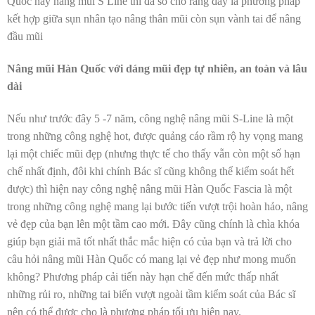
Quốc hay nâng mũi S Line thì đa số cho rằng đây là phương pháp
kết hợp giữa sụn nhân tạo nâng thân mũi còn sụn vành tai để nâng
đầu mũi
Nâng mũi Hàn Quốc với dáng mũi đẹp tự nhiên, an toàn và lâu
dài
Nếu như trước đây 5 -7 năm, công nghệ nâng mũi S-Line là một
trong những công nghệ hot, được quảng cáo rầm rộ hy vọng mang
lại một chiếc mũi đẹp (nhưng thực tế cho thấy vẫn còn một số hạn
chế nhất định, đôi khi chính Bác sĩ cũng không thể kiểm soát hết
được) thì hiện nay công nghệ nâng mũi Hàn Quốc Fascia là một
trong những công nghệ mang lại bước tiến vượt trội hoàn hảo, nâng
vẻ đẹp của bạn lên một tầm cao mới. Đây cũng chính là chìa khóa
giúp bạn giải mã tốt nhất thắc mắc hiện có của bạn và trả lời cho
câu hỏi nâng mũi Hàn Quốc có mang lại vẻ đẹp như mong muốn
không? Phương pháp cải tiến này hạn chế đến mức thấp nhất
những rủi ro, những tai biến vượt ngoài tầm kiểm soát của Bác sĩ
nên có thể được cho là phương pháp tối ưu hiện nay.