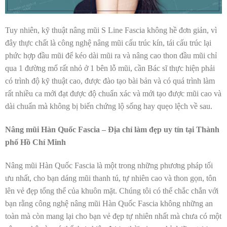
Tuy nhiên, kỹ thuật nâng mũi S Line Fascia không hề đơn giản, vì
đây thực chất là công nghệ nâng mũi cấu trúc kín, tái cấu trúc lại
phức hợp đầu mũi để kéo dài mũi ra và nâng cao thon đầu mũi chỉ
qua 1 đường mổ rất nhỏ ở 1 bên lỗ mũi, cần Bác sĩ thực hiện phải
có trình độ kỹ thuật cao, được đào tạo bài bản và có quá trình làm
rất nhiều ca mới đạt được độ chuẩn xác và mới tạo được mũi cao và
dài chuẩn mà không bị biến chứng lộ sống hay quẹo lệch về sau.
Nâng mũi Hàn Quốc Fascia – Địa chỉ làm đẹp uy tín tại Thành
phố Hồ Chí Minh
Nâng mũi Hàn Quốc Fascia là một trong những phương pháp tối
ưu nhất, cho bạn dáng mũi thanh tú, tự nhiên cao và thon gọn, tôn
lên vẻ đẹp tổng thể của khuôn mặt. Chúng tôi có thể chắc chắn với
bạn rằng công nghệ nâng mũi Hàn Quốc Fascia không những an
toàn mà còn mang lại cho bạn vẻ đẹp tự nhiên nhất mà chưa có một