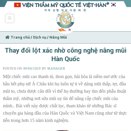
Skip
to
국제 성형 외과 의원 베-한
content
Trang chủ
/
Dịch vụ
/
Nâng Mũi
Thay đổi lột xác nhờ công nghệ nâng mũi
Hàn Quốc
POSTED ON
09/06/2020
BY
MANAGER
Một chiếc mũi cao thanh tú, thon gọn, hài hòa là niềm mơ ước của
hầu hết phụ nữ Á Châu khi họ luôn tự ti về dáng mũi thấp, tẹt, đầu
mũi to, chưa được cân đối vì thế họ thường hay tìm đến phẫu thuật
thẩm mỹ, những nơi sửa mũi uy tín để nâng cấp chiếc mũi của
mình.. Bài viết này được chắt lọc, tham khảo từ những Bác sĩ
chuyên gia hàng đầu của Hàn Quốc và Việt Nam cũng như từ thực
tiễn trong hơn 15 năm kinh nghiệm.