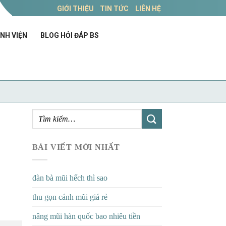
GIỚI THIỆU
TIN TỨC
LIÊN HỆ
NH VIỆN
BLOG HỎI ĐÁP BS
BÀI VIẾT MỚI NHẤT
đàn bà mũi hếch thì sao
thu gọn cánh mũi giá rẻ
nâng mũi hàn quốc bao nhiêu tiền