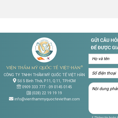
GỬI CÂU HỎI
ĐỂ ĐƯỢC GI
CÔNG TY TNHH THẨM MỸ QUỐC TẾ VIỆT HÀN
Số 5 Bình Thới, P.11, Q.11, TP.HCM
0909 333 777
-
09 0145 0145
(028) 22 19 19 19
info@vienthammyquocteviethan.com
* Thông tin hoàn 