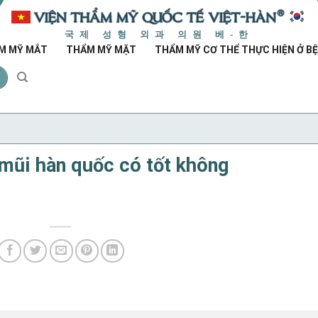
국제 성형 외과 의원 베-한
M MỸ MẮT
THẨM MỸ MẶT
THẨM MỸ CƠ THỂ THỰC HIỆN Ở BỆ
mũi hàn quốc có tốt không