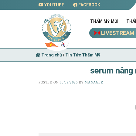
Skip
YOUTUBE
FACEBOOK
to
content
THẨM MỸ MŨI
THẨ
LIVESTREAM
Trang chủ
/
Tin Tức Thẩm Mỹ
serum nâng 
POSTED ON
06/09/2025
BY
MANAGER