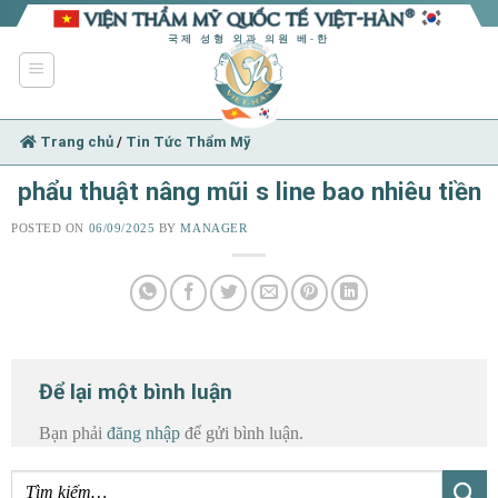
Skip
to
국제 성형 외과 의원 베-한
content
Trang chủ
/
Tin Tức Thẩm Mỹ
phẩu thuật nâng mũi s line bao nhiêu tiền
POSTED ON
06/09/2025
BY
MANAGER
Để lại một bình luận
Bạn phải
đăng nhập
để gửi bình luận.