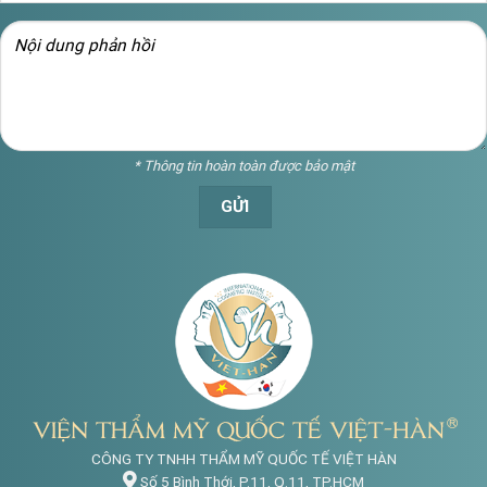
* Thông tin hoàn toàn được bảo mật
CÔNG TY TNHH THẨM MỸ QUỐC TẾ VIỆT HÀN
Số 5 Bình Thới, P.11, Q.11, TP.HCM