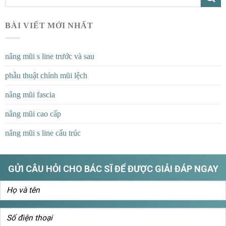
BÀI VIẾT MỚI NHẤT
nâng mũi s line trước và sau
phẫu thuật chỉnh mũi lệch
nâng mũi fascia
nâng mũi cao cấp
nâng mũi s line cấu trúc
GỬI CÂU HỎI CHO BÁC SĨ ĐỂ ĐƯỢC GIẢI ĐÁP NGAY