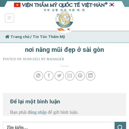
Skip
to
국제 성형 외과 의원 베-한
content
Trang chủ
/
Tin Tức Thẩm Mỹ
nơi nâng mũi đẹp ở sài gòn
POSTED ON
05/09/2025
BY
MANAGER
Để lại một bình luận
Bạn phải
đăng nhập
để gửi bình luận.