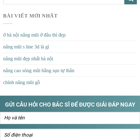
BÀI VIẾT MỚI NHẤT
ở hà nội nâng mũi ở đâu thì đẹp
nâng mũi s line 3d là gì
nâng mũi đẹp nhất hà nội
nâng cao sóng mũi bằng sụn tự thân
chỉnh nâng mũi gồ
GỬI CÂU HỎI CHO BÁC SĨ ĐỂ ĐƯỢC GIẢI ĐÁP NGAY