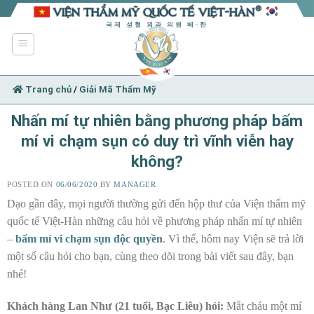
Skip
to
국제 성형 외과 의원 베-한
content
Trang chủ
/
Giải Mã Thẩm Mỹ
Nhấn mí tự nhiên bằng phương pháp bấm
mí vi chạm sụn có duy trì vĩnh viễn hay
không?
POSTED ON
06/06/2020
BY
MANAGER
Dạo gần đây, mọi người thường gửi đến hộp thư của Viện thẩm mỹ
quốc tế Việt-Hàn những câu hỏi về phương pháp nhấn mí tự nhiên
–
bấm mí vi chạm sụn độc quyền
. Vì thế, hôm nay Viện sẽ trả lời
một số câu hỏi cho bạn, cùng theo dõi trong bài viết sau đây, bạn
nhé!
Khách hàng Lan Như (21 tuổi, Bạc Liêu) hỏi:
Mắt cháu một mí