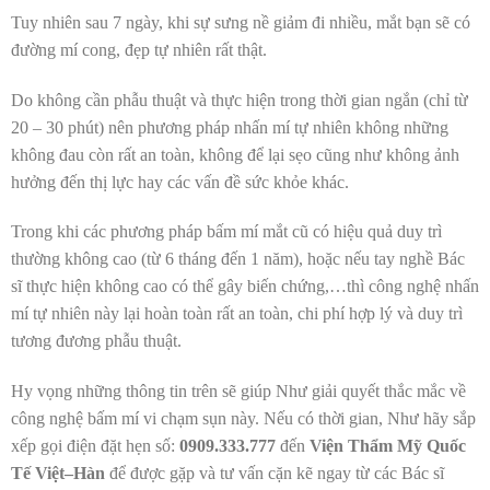
Tuy nhiên sau 7 ngày, khi sự sưng nề giảm đi nhiều, mắt bạn sẽ có
đường mí cong, đẹp tự nhiên rất thật.
Do không cần phẫu thuật và thực hiện trong thời gian ngắn (chỉ từ
20 – 30 phút) nên phương pháp nhấn mí tự nhiên không những
không đau còn rất an toàn, không để lại sẹo cũng như không ảnh
hưởng đến thị lực hay các vấn đề sức khỏe khác.
Trong khi các phương pháp bấm mí mắt cũ có hiệu quả duy trì
thường không cao (từ 6 tháng đến 1 năm), hoặc nếu tay nghề Bác
sĩ thực hiện không cao có thể gây biến chứng,…thì công nghệ nhấn
mí tự nhiên này lại hoàn toàn rất an toàn, chi phí hợp lý và duy trì
tương đương phẫu thuật.
Hy vọng những thông tin trên sẽ giúp Như giải quyết thắc mắc về
công nghệ bấm mí vi chạm sụn này. Nếu có thời gian, Như hãy sắp
xếp gọi điện đặt hẹn số:
0909.333.777
đến
Viện Thẩm Mỹ Quốc
Tế Việt–Hàn
để được gặp và tư vấn cặn kẽ ngay từ các Bác sĩ