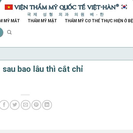
국제 성형 외과 의원 베-한
M MỸ MẮT
THẨM MỸ MẶT
THẨM MỸ CƠ THỂ THỰC HIỆN Ở BỆ
 sau bao lâu thì cắt chỉ