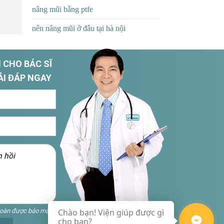
nâng mũi bằng ptfe
nên nâng mũi ở đâu tại hà nội
 CHO BÁC SĨ
ẢI ĐÁP NGAY
toàn được bảo mật
Chào bạn! Viện giúp được gì
cho bạn?