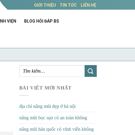
GIỚI THIỆU
TIN TỨC
LIÊN HỆ
NH VIỆN
BLOG HỎI ĐÁP BS
BÀI VIẾT MỚI NHẤT
địa chỉ nâng mũi đẹp ở hà nội
nâng mũi bọc sụn có an toàn không
nâng mũi hàn quốc có vĩnh viễn không