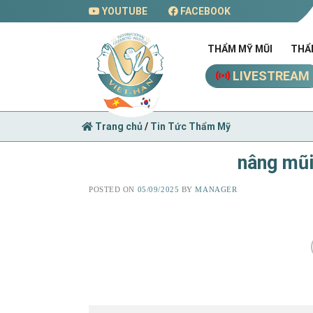
Skip
YOUTUBE
FACEBOOK
to
content
THẨM MỸ MŨI
THẨ
LIVESTREAM
Trang chủ
/
Tin Tức Thẩm Mỹ
nâng mũi
POSTED ON
05/09/2025
BY
MANAGER