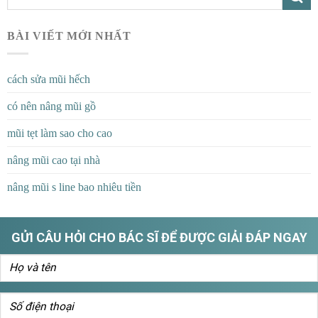
BÀI VIẾT MỚI NHẤT
cách sửa mũi hếch
có nên nâng mũi gồ
mũi tẹt làm sao cho cao
nâng mũi cao tại nhà
nâng mũi s line bao nhiêu tiền
GỬI CÂU HỎI CHO BÁC SĨ ĐỂ ĐƯỢC GIẢI ĐÁP NGAY