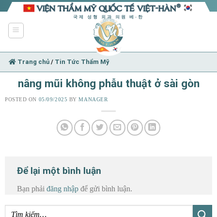
Skip
to
국제 성형 외과 의원 베-한
content
Trang chủ
/
Tin Tức Thẩm Mỹ
nâng mũi không phẫu thuật ở sài gòn
POSTED ON
05/09/2025
BY
MANAGER
Để lại một bình luận
Bạn phải
đăng nhập
để gửi bình luận.