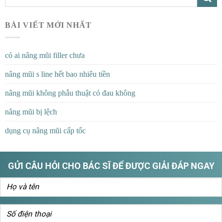
BÀI VIẾT MỚI NHẤT
có ai nâng mũi filler chưa
nâng mũi s line hết bao nhiêu tiền
nâng mũi không phẫu thuật có đau không
nâng mũi bị lệch
dụng cụ nâng mũi cấp tốc
GỬI CÂU HỎI CHO BÁC SĨ ĐỂ ĐƯỢC GIẢI ĐÁP NGAY