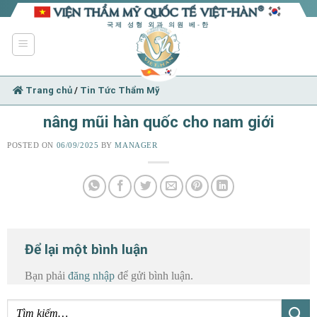
Skip
to
국제 성형 외과 의원 베-한
content
Trang chủ
/
Tin Tức Thẩm Mỹ
nâng mũi hàn quốc cho nam giới
POSTED ON
06/09/2025
BY
MANAGER
Để lại một bình luận
Bạn phải
đăng nhập
để gửi bình luận.