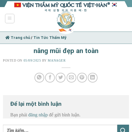
Skip
to
국제 성형 외과 의원 베-한
content
Trang chủ
/
Tin Tức Thẩm Mỹ
nâng mũi đẹp an toàn
POSTED ON
05/09/2025
BY
MANAGER
Để lại một bình luận
Bạn phải
đăng nhập
để gửi bình luận.