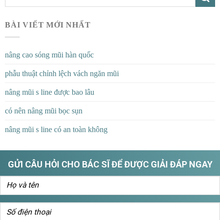
BÀI VIẾT MỚI NHẤT
nâng cao sóng mũi hàn quốc
phẫu thuật chỉnh lệch vách ngăn mũi
nâng mũi s line được bao lâu
có nên nâng mũi bọc sụn
nâng mũi s line có an toàn không
GỬI CÂU HỎI CHO BÁC SĨ ĐỂ ĐƯỢC GIẢI ĐÁP NGAY