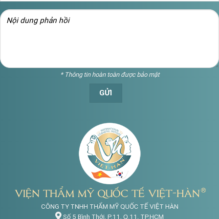
* Thông tin hoàn toàn được bảo mật
CÔNG TY TNHH THẨM MỸ QUỐC TẾ VIỆT HÀN
Số 5 Bình Thới, P.11, Q.11, TP.HCM