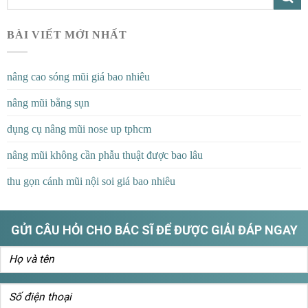
BÀI VIẾT MỚI NHẤT
nâng cao sóng mũi giá bao nhiêu
nâng mũi bằng sụn
dụng cụ nâng mũi nose up tphcm
nâng mũi không cần phẫu thuật được bao lâu
thu gọn cánh mũi nội soi giá bao nhiêu
GỬI CÂU HỎI CHO BÁC SĨ ĐỂ ĐƯỢC GIẢI ĐÁP NGAY