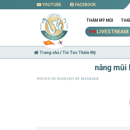
Skip
YOUTUBE
FACEBOOK
to
content
THẨM MỸ MŨI
THẨ
LIVESTREAM
Trang chủ
/
Tin Tức Thẩm Mỹ
nâng mũi
POSTED ON
05/09/2025
BY
MANAGER