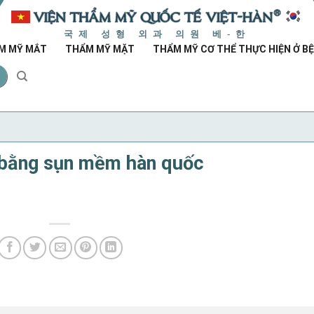
국제 성형 외과 의원 베-한
M MỸ MẮT
THẨM MỸ MẶT
THẨM MỸ CƠ THỂ THỰC HIỆN Ở BỆ
 bằng sụn mềm hàn quốc