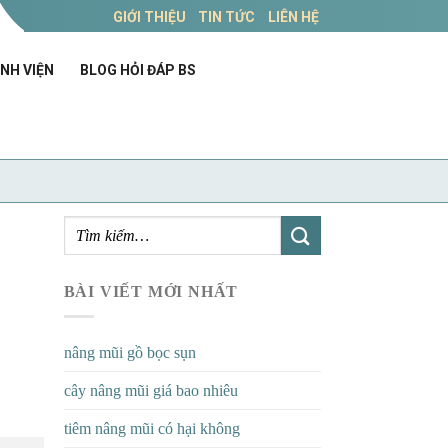
GIỚI THIỆU
TIN TỨC
LIÊN HỆ
NH VIỆN
BLOG HỎI ĐÁP BS
BÀI VIẾT MỚI NHẤT
nâng mũi gồ bọc sụn
cây nâng mũi giá bao nhiêu
tiêm nâng mũi có hại không