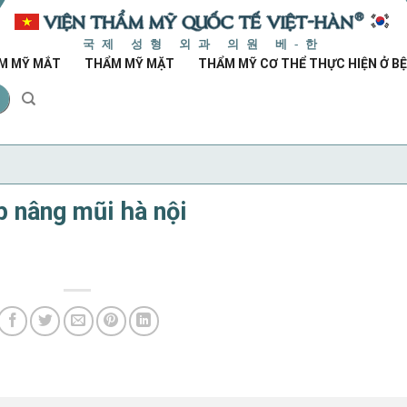
국제 성형 외과 의원 베-한
M MỸ MẮT
THẨM MỸ MẶT
THẨM MỸ CƠ THỂ THỰC HIỆN Ở BỆ
p nâng mũi hà nội