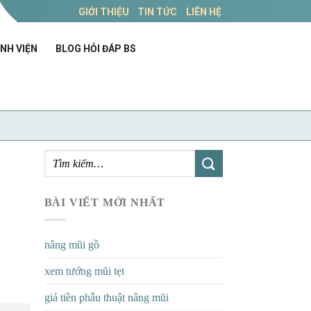
GIỚI THIỆU
TIN TỨC
LIÊN HỆ
NH VIỆN
BLOG HỎI ĐÁP BS
BÀI VIẾT MỚI NHẤT
nâng mũi gồ
xem tướng mũi tẹt
giá tiền phẫu thuật nâng mũi