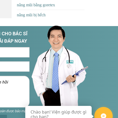
nâng mũi bằng goretex
nâng mũi bị hếch
 CHO BÁC SĨ
ẢI ĐÁP NGAY
toàn được bảo mật
Chào bạn! Viện giúp được gì
cho bạn?