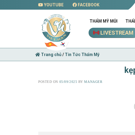
Skip
YOUTUBE
FACEBOOK
to
content
THẨM MỸ MŨI
THẨ
LIVESTREAM
Trang chủ
/
Tin Tức Thẩm Mỹ
kẹ
POSTED ON
05/09/2025
BY
MANAGER