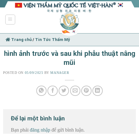
Skip
to
국제 성형 외과 의원 베-한
content
Trang chủ
/
Tin Tức Thẩm Mỹ
hình ảnh trước và sau khi phẫu thuật nâng
mũi
POSTED ON
05/09/2025
BY
MANAGER
Để lại một bình luận
Bạn phải
đăng nhập
để gửi bình luận.