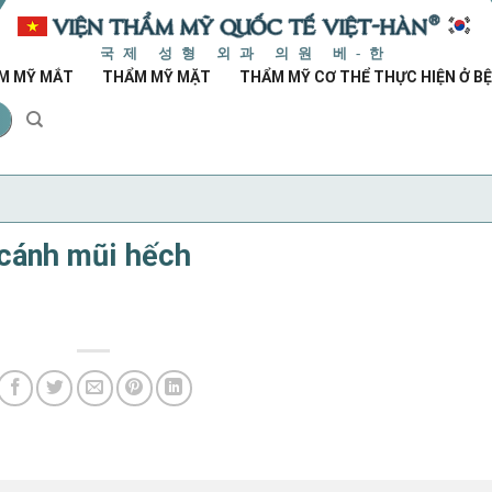
국제 성형 외과 의원 베-한
M MỸ MẮT
THẨM MỸ MẶT
THẨM MỸ CƠ THỂ THỰC HIỆN Ở BỆ
cánh mũi hếch