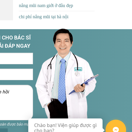
nâng mũi nam giới ở đâu đẹp
chi phí nâng mũi tại hà nội
 CHO BÁC SĨ
ẢI ĐÁP NGAY
toàn được bảo mật
Chào bạn! Viện giúp được gì
cho bạn?