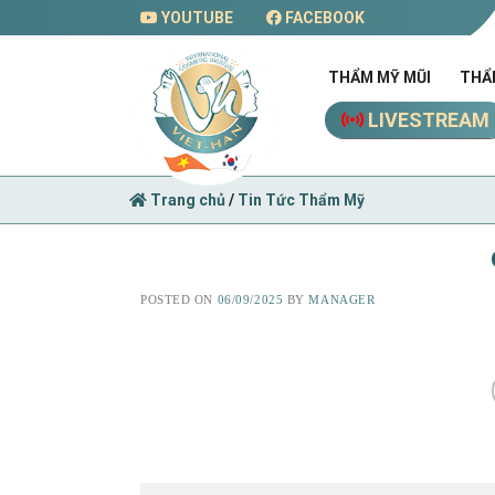
Skip
YOUTUBE
FACEBOOK
to
content
THẨM MỸ MŨI
THẨ
LIVESTREAM
Trang chủ
/
Tin Tức Thẩm Mỹ
POSTED ON
06/09/2025
BY
MANAGER