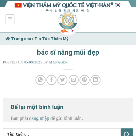
Skip
to
국제 성형 외과 의원 베-한
content
Trang chủ
/
Tin Tức Thẩm Mỹ
bác sĩ nâng mũi đẹp
POSTED ON
05/09/2025
BY
MANAGER
Để lại một bình luận
Bạn phải
đăng nhập
để gửi bình luận.